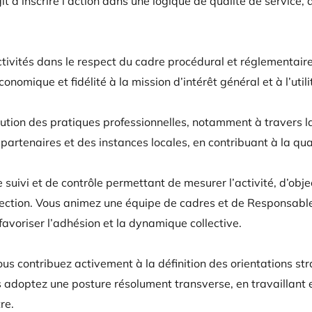
t d’inscrire l’action dans une logique de qualité de service,
tivités dans le respect du cadre procédural et réglementair
omique et fidélité à la mission d’intérêt général et à l’utili
tion des pratiques professionnelles, notamment à travers la d
partenaires et des instances locales, en contribuant à la quali
 suivi et de contrôle permettant de mesurer l’activité, d’obje
 Direction. Vous animez une équipe de cadres et de Respons
 favoriser l’adhésion et la dynamique collective.
s contribuez activement à la définition des orientations stra
us adoptez une posture résolument transverse, en travaillant e
re.