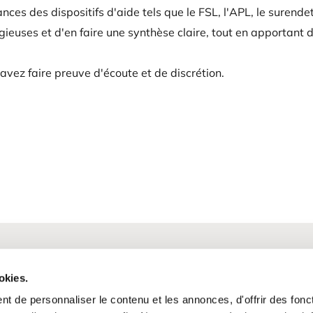
es des dispositifs d'aide tels que le FSL, l'APL, le surend
igieuses et d'en faire une synthèse claire, tout en apportant 
avez faire preuve d'écoute et de discrétion.
Marseille et Paris

okies.
slopez@cristal-rh.fr

t de personnaliser le contenu et les annonces, d'offrir des fonct